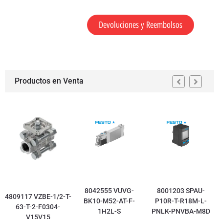
Devoluciones y Reembolsos
Productos en Venta
8042555 VUVG-
8001203 SPAU-
4809117 VZBE-1/2-T-
BK10-M52-AT-F-
P10R-T-R18M-L-
63-T-2-F0304-
1H2L-S
PNLK-PNVBA-M8D
V15V15