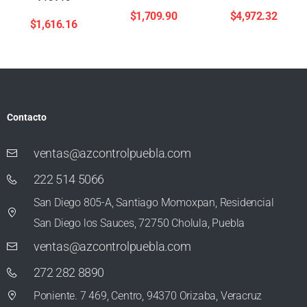
$
1,709.90
$
4,972.32
$
1,616.16
Contacto
ventas@azcontrolpuebla.com
222 514 5066
San Diego 805-A, Santiago Momoxpan, Residencial
San Diego los Sauces, 72750 Cholula, Puebla
ventas@azcontrolpuebla.com
272 282 8890
Poniente. 7 469, Centro, 94370 Orizaba, Veracruz