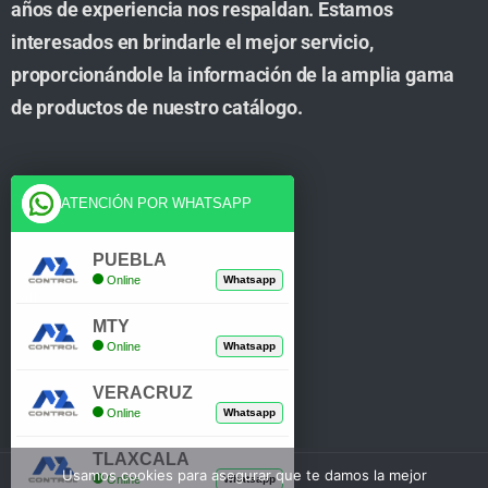
años de experiencia nos respaldan. Estamos
interesados en brindarle el mejor servicio,
proporcionándole la información de la amplia gama
de productos de nuestro catálogo.
Cuenta
ATENCIÓN POR WHATSAPP
Tienda
PUEBLA
Online
Whatsapp
Carrito
MTY
Mi Cuenta
Online
Whatsapp
Verificar Compra
VERACRUZ
Online
Whatsapp
TLAXCALA
Usamos cookies para asegurar que te damos la mejor
Online
Whatsapp