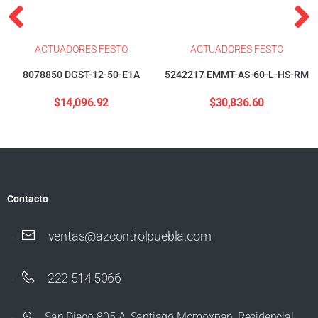
ACTUADORES FESTO
ACTUADORES FESTO
8078850 DGST-12-50-E1A
5242217 EMMT-AS-60-L-HS-RM
$
14,096.92
$
30,836.60
Contacto
ventas@azcontrolpuebla.com
222 514 5066
San Diego 805-A, Santiago Momoxpan, Residencial