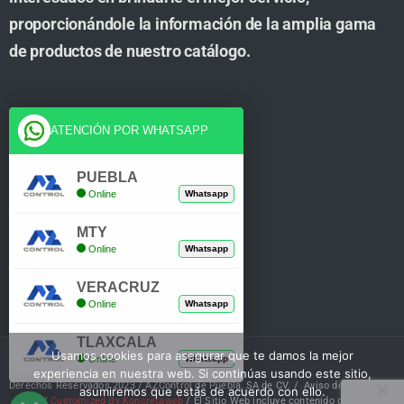
proporcionándole la información de la amplia gama
de productos de nuestro catálogo.
Cuenta
ATENCIÓN POR WHATSAPP
Tienda
PUEBLA
Online
Whatsapp
Carrito
MTY
Mi Cuenta
Online
Whatsapp
Verificar Compra
VERACRUZ
Online
Whatsapp
TLAXCALA
Usamos cookies para asegurar que te damos la mejor
Online
Whatsapp
experiencia en nuestra web. Si continúas usando este sitio,
Derechos Reservados 2023 / AZControl de Puebla, SA de CV. /
Aviso de Privacidad
asumiremos que estás de acuerdo con ello.
/
Customized By Koncretaweb
/ El Sitio Web incluye contenido de IA