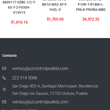
4809117 VZBE-1/2-T-
BK10-M52-AT-F-
P10R-T-R18M-L-
63-T-2-F0304-
1H2L-S
PNLK-PNVBA-M8D
V15V15
$
1,709.90
$
4,972.32
$
1,616.16
Contacto
ventas@azcontrolpuebla.com
222 514 5066
San Diego 805-A, Santiago Momoxpan, Residencial
San Diego los Sauces, 72750 Cholula, Puebla
ventas@azcontrolpuebla.com