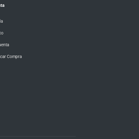
ta
da
to
uenta
ficar Compra