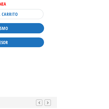
INEA
L CARRITO
ISMO
ESOR