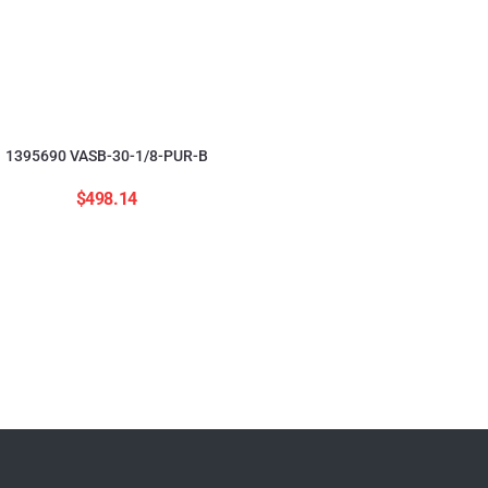
1395690 VASB-30-1/8-PUR-B
$
498.14
554208 ADNGF-12-20-
$
2,823.84