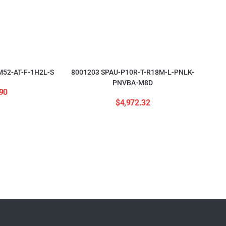
52-AT-F-1H2L-S
8001203 SPAU-P10R-T-R18M-L-PNLK-
PNVBA-M8D
90
$
4,972.32