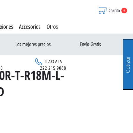
Carrito
0
xiones
Accesorios
Otros
Los mejores precios
Envío Gratis
Cotizar
TLAXCALA
90
222 215 9068
0R-T-R18M-L-
D