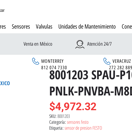
izar
res
Sensores
Valvulas
Unidades de Mantenimiento
Cone
Venta en México
Atención 24/7
MONTERREY
VERACRUZ
6
812 074 7330
272 282 88
8001203 SPAU-P1
ÉXICO
PNLK-PNVBA-M8
$
4,972.32
8001203
SKU:
sensores festo
Categoría:
sensor de presion FESTO
Etiqueta: