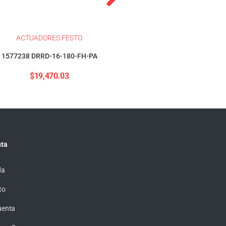
ACTUADORES FESTO
ACTUADORES FESTO
1577238 DRRD-16-180-FH-PA
1376423 DSBC-32-40-PP
$
19,470.03
$
4,155.57
ta
da
to
uenta