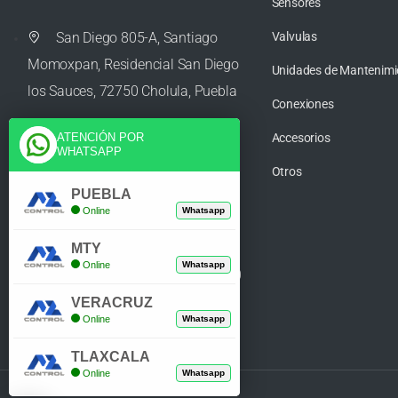
Sensores
San Diego 805-A, Santiago
Valvulas
Momoxpan, Residencial San Diego
Unidades de Mantenimi
los Sauces, 72750 Cholula, Puebla
Conexiones
Accesorios
ATENCIÓN POR
WHATSAPP
ventas@azcontrolpuebla.com
Otros
PUEBLA
Online
Whatsapp
272 282 8890
MTY
Online
Whatsapp
Poniente. 7 469, Centro, 94370
Orizaba, Veracruz
VERACRUZ
Online
Whatsapp
TLAXCALA
Online
Whatsapp