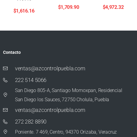
$
1,709.90
$
4,972.32
$
1,616.16
Contacto
ventas@azcontrolpuebla.com
222 514 5066
San Diego 805-A, Santiago Momoxpan, Residencial
San Diego los Sauces, 72750 Cholula, Puebla
ventas@azcontrolpuebla.com
272 282 8890
Poniente. 7 469, Centro, 94370 Orizaba, Veracruz