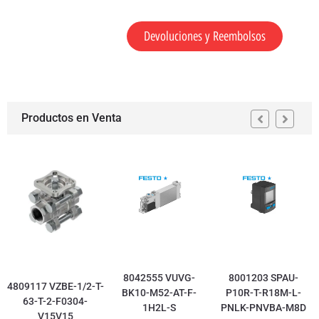
Devoluciones y Reembolsos
Productos en Venta
8042555 VUVG-
8001203 SPAU-
4809117 VZBE-1/2-T-
BK10-M52-AT-F-
P10R-T-R18M-L-
63-T-2-F0304-
1H2L-S
PNLK-PNVBA-M8D
V15V15