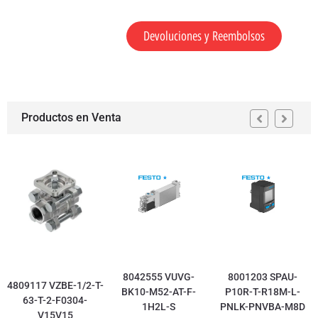
Devoluciones y Reembolsos
Productos en Venta
8042555 VUVG-
8001203 SPAU-
4809117 VZBE-1/2-T-
BK10-M52-AT-F-
P10R-T-R18M-L-
63-T-2-F0304-
1H2L-S
PNLK-PNVBA-M8D
V15V15