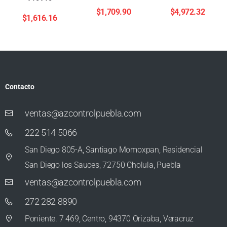
$
1,709.90
$
4,972.32
$
1,616.16
Contacto
ventas@azcontrolpuebla.com
222 514 5066
San Diego 805-A, Santiago Momoxpan, Residencial
San Diego los Sauces, 72750 Cholula, Puebla
ventas@azcontrolpuebla.com
272 282 8890
Poniente. 7 469, Centro, 94370 Orizaba, Veracruz