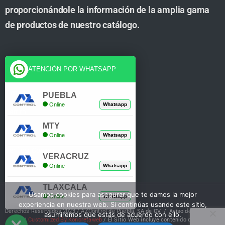
proporcionándole la información de la amplia gama
de productos de nuestro catálogo.
Cuenta
ATENCIÓN POR WHATSAPP
Tienda
PUEBLA
Online
Whatsapp
Carrito
MTY
Mi Cuenta
Online
Whatsapp
Verificar Compra
VERACRUZ
Online
Whatsapp
TLAXCALA
Usamos cookies para asegurar que te damos la mejor
Online
Whatsapp
experiencia en nuestra web. Si continúas usando este sitio,
Derechos Reservados 2023 / AZControl de Puebla, SA de CV. /
Aviso de Privacidad
asumiremos que estás de acuerdo con ello.
/
Customized By Koncretaweb
/ El Sitio Web incluye contenido de IA