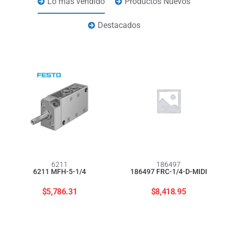
Lo más vendido
Productos Nuevos
Destacados
6211
186497
6211 MFH-5-1/4
186497 FRC-1/4-D-MIDI
$
5,786.31
$
8,418.95