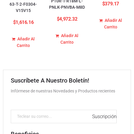
P10R-T-R18M-L-
$
379.17
63-T-2-F0304-
PNLK-PNVBA-M8D
V15V15
$
4,972.32
Añadir Al
$
1,616.16
Carrito
Añadir Al
Añadir Al
Carrito
Carrito
Suscríbete A Nuestro Boletín!
Infórmese de nuestras Novedades y Productos recientes
Suscripción