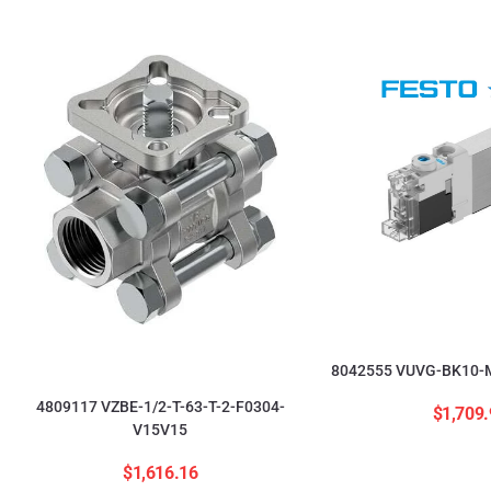
8042555 VUVG-BK10-M
4809117 VZBE-1/2-T-63-T-2-F0304-
$
1,709.
V15V15
$
1,616.16