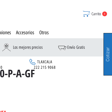
Carrito
0
xiones
Accesorios
Otros
Los mejores precios
Envío Gratis
Cotizar
TLAXCALA
90
222 215 9068
0-P-A-GF