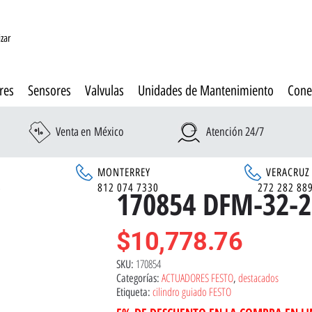
izar
res
Sensores
Valvulas
Unidades de Mantenimiento
Cone
Venta en México
Atención 24/7
MONTERREY
VERACRUZ
6
812 074 7330
272 282 88
170854 DFM-32-2
$
10,778.76
170854
SKU:
ACTUADORES FESTO
destacados
Categorías:
,
cilindro guiado FESTO
Etiqueta: