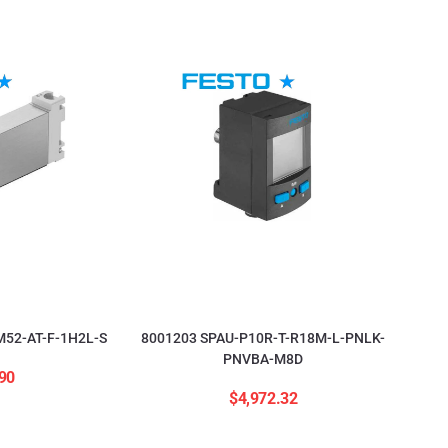
52-AT-F-1H2L-S
8001203 SPAU-P10R-T-R18M-L-PNLK-
PNVBA-M8D
90
$
4,972.32