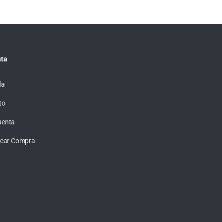
ta
da
to
uenta
ficar Compra