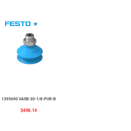
554208 ADNGF-12-20-
$
2,823.84
1395690 VASB-30-1/8-PUR-B
$
498.14