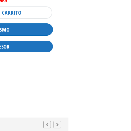
INEA
L CARRITO
ISMO
ESOR