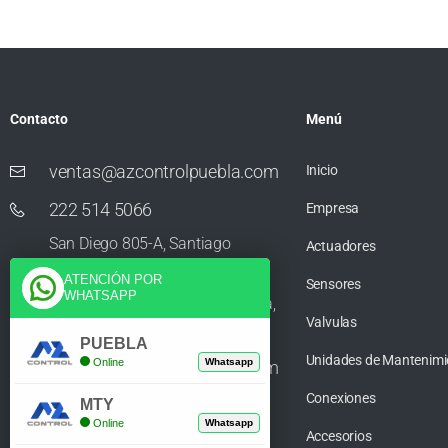
Contacto
Menú
ventas@azcontrolpuebla.com
Inicio
222 514 5066
Empresa
San Diego 805-A, Santiago
Actuadores
Momoxpan, Residencial San
ATENCIÓN POR
Sensores
WHATSAPP
Diego los Sauces, 72750 Cholula,
Valvulas
Puebla
PUEBLA
Unidades de Mantenimi
Online
Whatsapp
ventas@azcontrolpuebla.com
Conexiones
272 282 8890
MTY
Online
Whatsapp
Accesorios
Poniente. 7 469, Centro, 94370