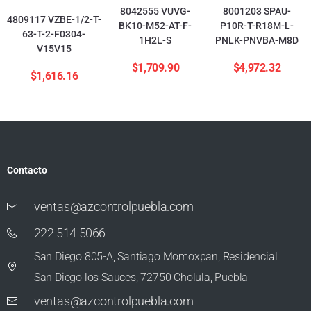
8042555 VUVG-
8001203 SPAU-
4809117 VZBE-1/2-T-
BK10-M52-AT-F-
P10R-T-R18M-L-
63-T-2-F0304-
1H2L-S
PNLK-PNVBA-M8D
V15V15
$
1,709.90
$
4,972.32
$
1,616.16
Contacto
ventas@azcontrolpuebla.com
222 514 5066
San Diego 805-A, Santiago Momoxpan, Residencial
San Diego los Sauces, 72750 Cholula, Puebla
ventas@azcontrolpuebla.com