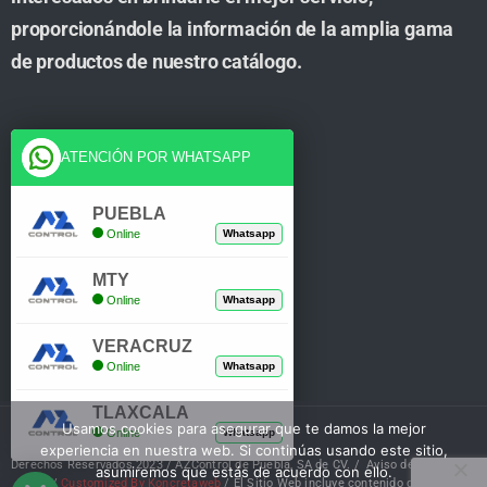
proporcionándole la información de la amplia gama
de productos de nuestro catálogo.
Cuenta
ATENCIÓN POR WHATSAPP
Tienda
PUEBLA
Online
Whatsapp
Carrito
MTY
Mi Cuenta
Online
Whatsapp
Verificar Compra
VERACRUZ
Online
Whatsapp
TLAXCALA
Usamos cookies para asegurar que te damos la mejor
Online
Whatsapp
experiencia en nuestra web. Si continúas usando este sitio,
Derechos Reservados 2023 / AZControl de Puebla, SA de CV. /
Aviso de Privacidad
asumiremos que estás de acuerdo con ello.
/
Customized By Koncretaweb
/ El Sitio Web incluye contenido de IA