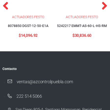
ACTUADORES FESTO
ACTUADORES FESTO
8078850 DGST-12-50-E1A
5242217 EMMT-AS-60-L-HS-RM
$
14,096.92
$
30,836.60
Contacto
ventas@azcontrolpuebla.com
222 514 5066
San Diego 805-A, Santiago Momoxpan, Residencial