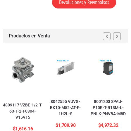
Devoluciones y Reembolsos
Productos en Venta
8042555 VUVG-
8001203 SPAU-
4809117 VZBE-1/2-T-
BK10-M52-AT-F-
P10R-T-R18M-L-
63-T-2-F0304-
1H2L-S
PNLK-PNVBA-M8D
V15V15
$
1,709.90
$
4,972.32
$
1,616.16