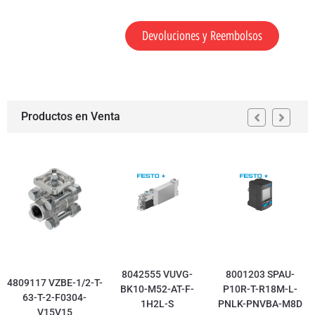
Devoluciones y Reembolsos
Productos en Venta
8042555 VUVG-
8001203 SPAU-
4809117 VZBE-1/2-T-
BK10-M52-AT-F-
P10R-T-R18M-L-
63-T-2-F0304-
1H2L-S
PNLK-PNVBA-M8D
V15V15