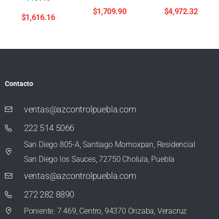
$
1,709.90
$
4,972.32
$
1,616.16
Contacto
ventas@azcontrolpuebla.com
222 514 5066
San Diego 805-A, Santiago Momoxpan, Residencial
San Diego los Sauces, 72750 Cholula, Puebla
ventas@azcontrolpuebla.com
272 282 8890
Poniente. 7 469, Centro, 94370 Orizaba, Veracruz