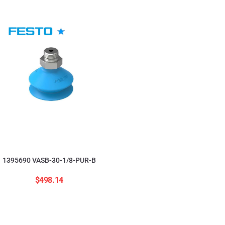
554208 ADNGF-12-20-
$
2,823.84
1395690 VASB-30-1/8-PUR-B
$
498.14