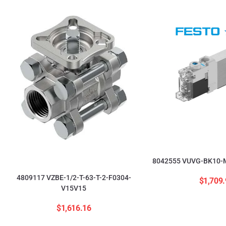
8042555 VUVG-BK10-M
4809117 VZBE-1/2-T-63-T-2-F0304-
$
1,709.
V15V15
$
1,616.16