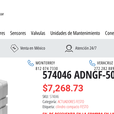
izar
res
Sensores
Valvulas
Unidades de Mantenimiento
Cone
Venta en México
Atención 24/7
MONTERREY
VERACRUZ
6
812 074 7330
272 282 88
574046 ADNGF-50
$
7,268.73
574046
SKU:
ACTUADORES FESTO
Categoría:
cilindro compacto FESTO
Etiqueta: