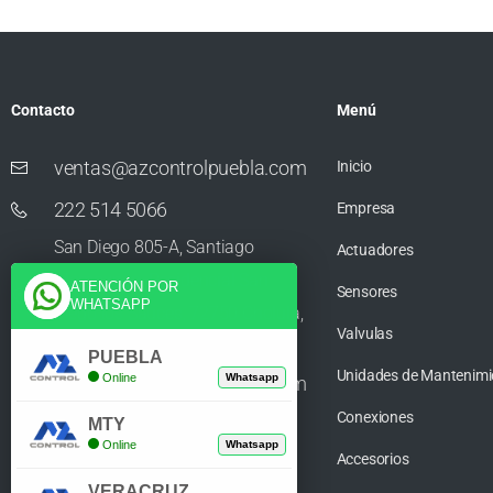
Contacto
Menú
ventas@azcontrolpuebla.com
Inicio
222 514 5066
Empresa
San Diego 805-A, Santiago
Actuadores
Momoxpan, Residencial San
ATENCIÓN POR
Sensores
WHATSAPP
Diego los Sauces, 72750 Cholula,
Valvulas
Puebla
PUEBLA
Unidades de Mantenimi
Online
Whatsapp
ventas@azcontrolpuebla.com
Conexiones
272 282 8890
MTY
Online
Whatsapp
Accesorios
Poniente. 7 469, Centro, 94370
VERACRUZ