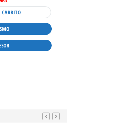
INEA
L CARRITO
ISMO
ESOR