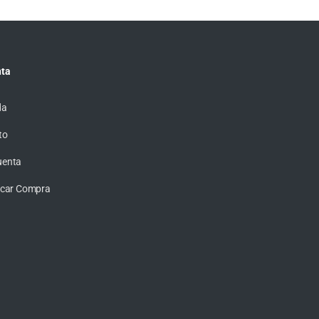
ta
da
to
uenta
ficar Compra