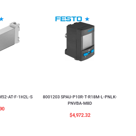
52-AT-F-1H2L-S
8001203 SPAU-P10R-T-R18M-L-PNLK-
PNVBA-M8D
90
$
4,972.32