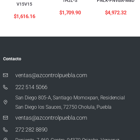
1H2L-S
PNLK-PNVBA-M8D
V15V15
$
1,709.90
$
4,972.32
$
1,616.16
Contacto
ventas@azcontrolpuebla.com
222 514 5066
San Diego 805-A, Santiago Momoxpan, Residencial
San Diego los Sauces, 72750 Cholula, Puebla
ventas@azcontrolpuebla.com
272 282 8890