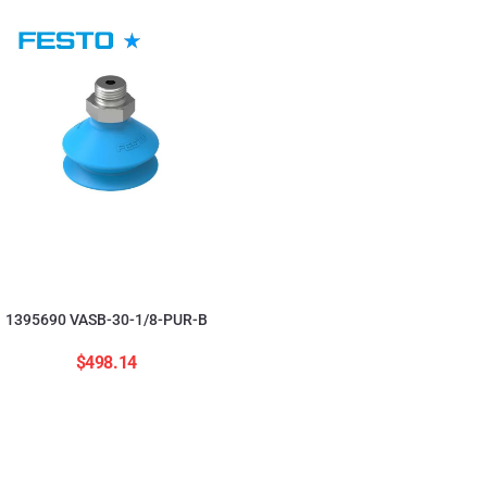
554208 ADNGF-12-20-
$
2,823.84
1395690 VASB-30-1/8-PUR-B
$
498.14