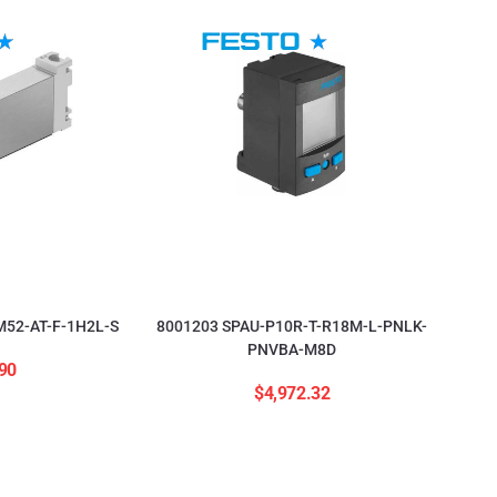
52-AT-F-1H2L-S
8001203 SPAU-P10R-T-R18M-L-PNLK-
PNVBA-M8D
90
$
4,972.32