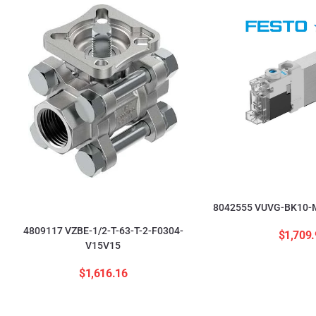
8042555 VUVG-BK10-M
4809117 VZBE-1/2-T-63-T-2-F0304-
$
1,709.
V15V15
$
1,616.16