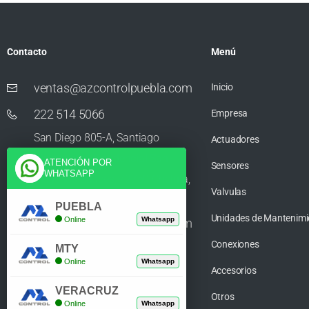
Contacto
Menú
ventas@azcontrolpuebla.com
Inicio
222 514 5066
Empresa
San Diego 805-A, Santiago
Actuadores
Momoxpan, Residencial San
ATENCIÓN POR
Sensores
WHATSAPP
Diego los Sauces, 72750 Cholula,
Valvulas
Puebla
PUEBLA
Unidades de Mantenimi
Online
Whatsapp
ventas@azcontrolpuebla.com
Conexiones
272 282 8890
MTY
Online
Whatsapp
Accesorios
Poniente. 7 469, Centro, 94370
VERACRUZ
Orizaba, Veracruz
Otros
Online
Whatsapp