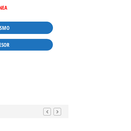
INEA
ISMO
ESOR