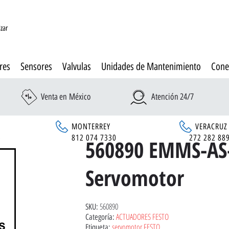
izar
res
Sensores
Valvulas
Unidades de Mantenimiento
Cone
Venta en México
Atención 24/7
MONTERREY
VERACRUZ
6
812 074 7330
272 282 88
560890 EMMS-AS
Servomotor
560890
SKU:
ACTUADORES FESTO
Categoría:
servomotor FESTO
Etiqueta: