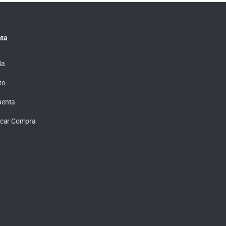
ta
da
to
uenta
ficar Compra