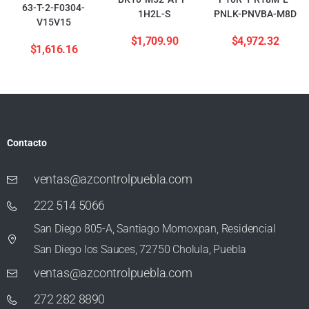
63-T-2-F0304-
1H2L-S
PNLK-PNVBA-M8D
V15V15
$
1,709.90
$
4,972.32
$
1,616.16
Contacto
ventas@azcontrolpuebla.com
222 514 5066
San Diego 805-A, Santiago Momoxpan, Residencial
San Diego los Sauces, 72750 Cholula, Puebla
ventas@azcontrolpuebla.com
272 282 8890