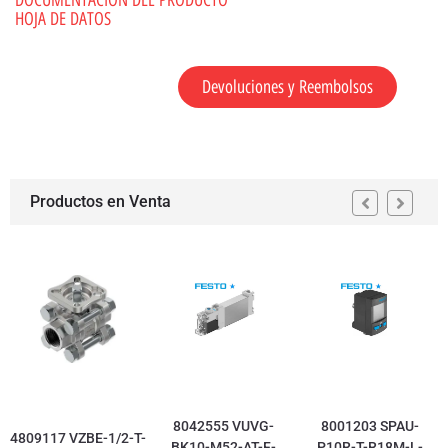
DOCUMENTACION DEL PRODUCTO
HOJA DE DATOS
Devoluciones y Reembolsos
Productos en Venta
8042555 VUVG-
8001203 SPAU-
4809117 VZBE-1/2-T-
BK10-M52-AT-F-
P10R-T-R18M-L-