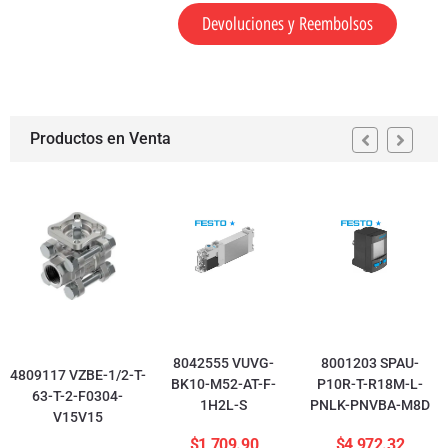
Devoluciones y Reembolsos
Productos en Venta
8042555 VUVG-
8001203 SPAU-
4809117 VZBE-1/2-T-
BK10-M52-AT-F-
P10R-T-R18M-L-
63-T-2-F0304-
1H2L-S
PNLK-PNVBA-M8D
V15V15
$
1,709.90
$
4,972.32