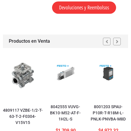
Devoluciones y Reembolsos
Productos en Venta
8042555 VUVG-
8001203 SPAU-
4809117 VZBE-1/2-T-
BK10-M52-AT-F-
P10R-T-R18M-L-
63-T-2-F0304-
1H2L-S
PNLK-PNVBA-M8D
V15V15
$
1,709.90
$
4,972.32