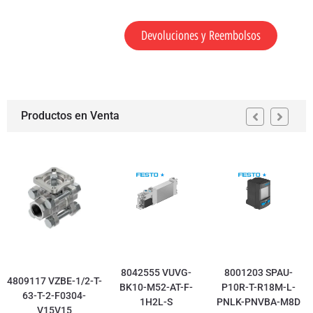
Devoluciones y Reembolsos
Productos en Venta
8042555 VUVG-
8001203 SPAU-
4809117 VZBE-1/2-T-
BK10-M52-AT-F-
P10R-T-R18M-L-
63-T-2-F0304-
1H2L-S
PNLK-PNVBA-M8D
V15V15