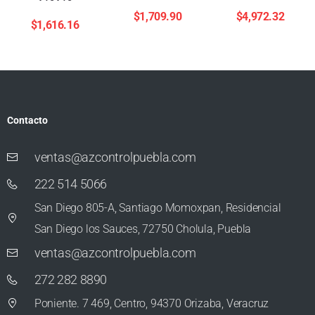
$
1,709.90
$
4,972.32
$
1,616.16
Contacto
ventas@azcontrolpuebla.com
222 514 5066
San Diego 805-A, Santiago Momoxpan, Residencial
San Diego los Sauces, 72750 Cholula, Puebla
ventas@azcontrolpuebla.com
272 282 8890
Poniente. 7 469, Centro, 94370 Orizaba, Veracruz