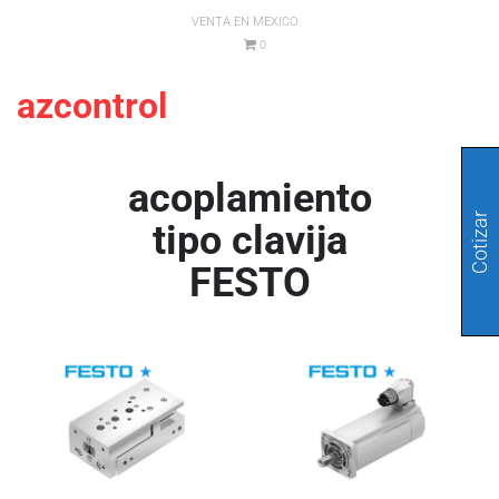
VENTA EN MEXICO
0
azcontrol
acoplamiento
Cotizar
tipo clavija
FESTO