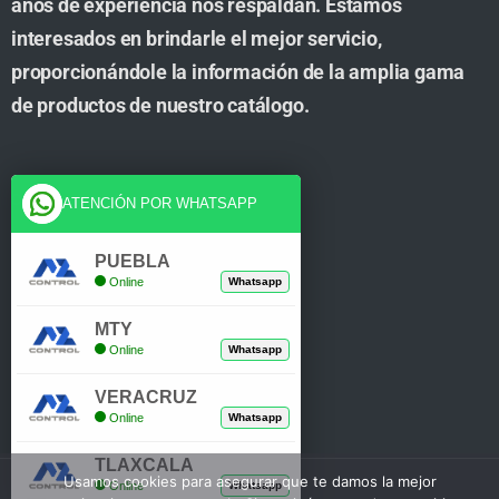
años de experiencia nos respaldan. Estamos
interesados en brindarle el mejor servicio,
proporcionándole la información de la amplia gama
de productos de nuestro catálogo.
Cuenta
ATENCIÓN POR WHATSAPP
Tienda
PUEBLA
Online
Whatsapp
Carrito
MTY
Mi Cuenta
Online
Whatsapp
Verificar Compra
VERACRUZ
Online
Whatsapp
TLAXCALA
Usamos cookies para asegurar que te damos la mejor
Online
Whatsapp