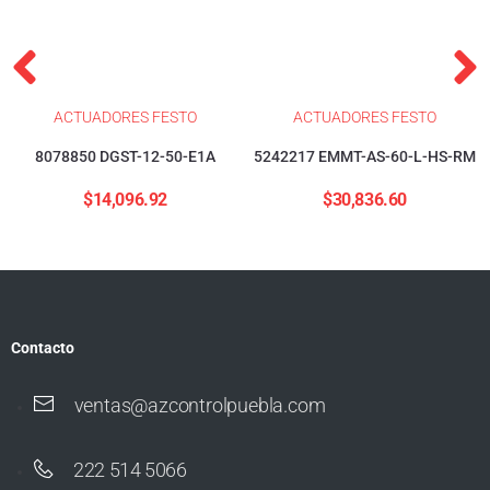
ACTUADORES FESTO
ACTUADORES FESTO
8078850 DGST-12-50-E1A
5242217 EMMT-AS-60-L-HS-RM
$
14,096.92
$
30,836.60
Contacto
ventas@azcontrolpuebla.com
222 514 5066