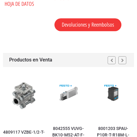
HOJA DE DATOS
Devoluciones y Reembolsos
Productos en Venta
8042555 VUVG-
8001203 SPAU-
4809117 VZBE-1/2-T-
BK10-M52-AT-F-
P10R-T-R18M-L-