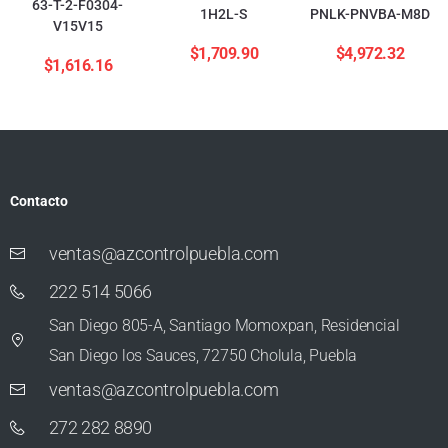
63-T-2-F0304-
1H2L-S
PNLK-PNVBA-M8D
V15V15
$
1,709.90
$
4,972.32
$
1,616.16
Contacto
ventas@azcontrolpuebla.com
222 514 5066
San Diego 805-A, Santiago Momoxpan, Residencial
San Diego los Sauces, 72750 Cholula, Puebla
ventas@azcontrolpuebla.com
272 282 8890