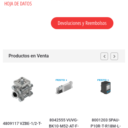
HOJA DE DATOS
Devoluciones y Reembolsos
Productos en Venta
8042555 VUVG-
8001203 SPAU-
4809117 VZBE-1/2-T-
BK10-M52-AT-F-
P10R-T-R18M-L-