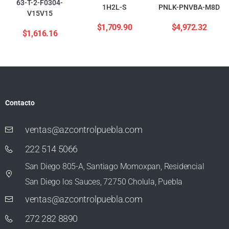
63-T-2-F0304-
1H2L-S
PNLK-PNVBA-M8D
V15V15
$
1,709.90
$
4,972.32
$
1,616.16
Contacto
ventas@azcontrolpuebla.com
222 514 5066
San Diego 805-A, Santiago Momoxpan, Residencial
San Diego los Sauces, 72750 Cholula, Puebla
ventas@azcontrolpuebla.com
272 282 8890