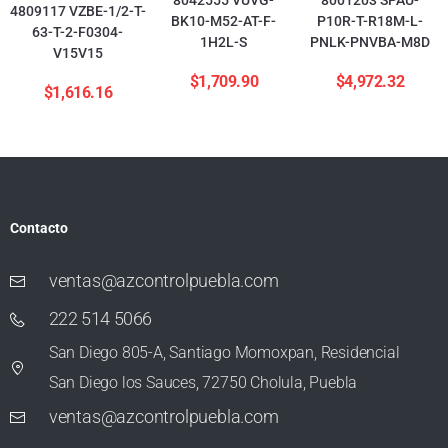
4809117 VZBE-1/2-T-
BK10-M52-AT-F-
P10R-T-R18M-L-
63-T-2-F0304-
1H2L-S
PNLK-PNVBA-M8D
V15V15
$
1,709.90
$
4,972.32
$
1,616.16
Contacto
ventas@azcontrolpuebla.com
222 514 5066
San Diego 805-A, Santiago Momoxpan, Residencial
San Diego los Sauces, 72750 Cholula, Puebla
ventas@azcontrolpuebla.com