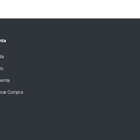
nta
da
to
uenta
ficar Compra