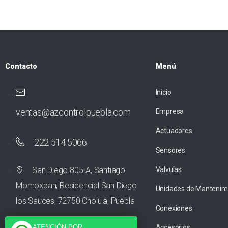
Contacto
Menú
Inicio
ventas@azcontrolpuebla.com
Empresa
Actuadores
222 514 5066
Sensores
San Diego 805-A, Santiago
Valvulas
Momoxpan, Residencial San Diego
Unidades de Mantenim
los Sauces, 72750 Cholula, Puebla
Conexiones
ATENCIÓN POR
Accesorios