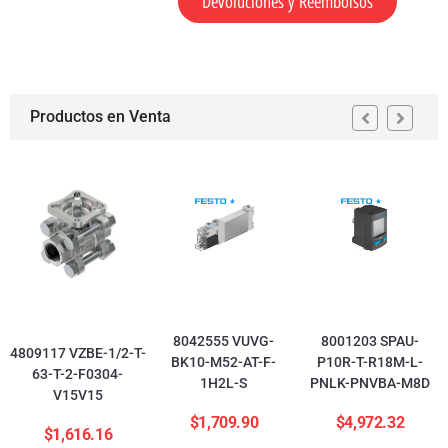
Devoluciones y Reembolsos
Productos en Venta
8042555 VUVG-
8001203 SPAU-
4809117 VZBE-1/2-T-
BK10-M52-AT-F-
P10R-T-R18M-L-
63-T-2-F0304-
1H2L-S
PNLK-PNVBA-M8D
V15V15
$
1,709.90
$
4,972.32
$
1,616.16