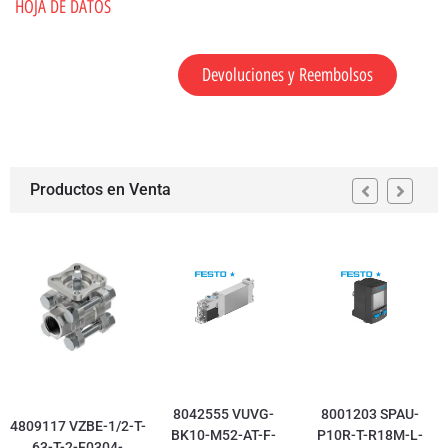
HOJA DE DATOS
Devoluciones y Reembolsos
Productos en Venta
8042555 VUVG-
8001203 SPAU-
4809117 VZBE-1/2-T-
BK10-M52-AT-F-
P10R-T-R18M-L-
63-T-2-F0304-