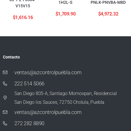
1H2L-S
PNLK-PNVBA-M8D
V15V15
$
1,709.90
$
4,972.32
$
1,616.16
Contacto
ventas@azcontrolpuebla.com
222 514 5066
San Diego 805-A, Santiago Momoxpan, Residencial
San Diego los Sauces, 72750 Cholula, Puebla
ventas@azcontrolpuebla.com
272 282 8890