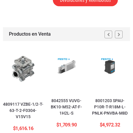
Devoluciones y Reembolsos
Productos en Venta
8042555 VUVG-
8001203 SPAU-
4809117 VZBE-1/2-T-
BK10-M52-AT-F-
P10R-T-R18M-L-
63-T-2-F0304-
1H2L-S
PNLK-PNVBA-M8D
V15V15
$
1,709.90
$
4,972.32
$
1,616.16