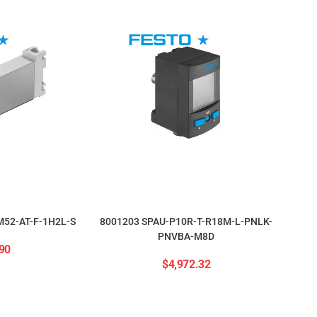
52-AT-F-1H2L-S
8001203 SPAU-P10R-T-R18M-L-PNLK-
PNVBA-M8D
90
$
4,972.32