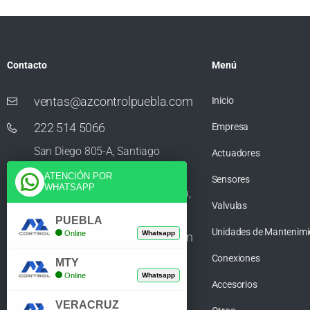
Contacto
Menú
ventas@azcontrolpuebla.com
Inicio
222 514 5066
Empresa
San Diego 805-A, Santiago
Actuadores
Momoxpan, Residencial San
ATENCIÓN POR
Sensores
WHATSAPP
Diego los Sauces, 72750 Cholula,
Valvulas
Puebla
PUEBLA
Unidades de Mantenimi
Online
Whatsapp
ventas@azcontrolpuebla.com
Conexiones
272 282 8890
MTY
Online
Whatsapp
Accesorios
Poniente. 7 469, Centro, 94370
VERACRUZ
Orizaba, Veracruz