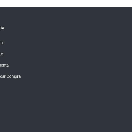
ta
da
to
uenta
ficar Compra