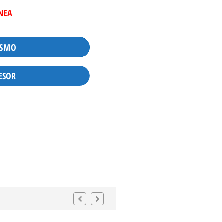
INEA
ISMO
ESOR