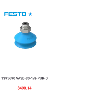
554208 ADNGF-12-20-
$
2,823.84
1395690 VASB-30-1/8-PUR-B
$
498.14