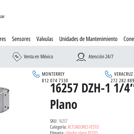
izar
res
Sensores
Valvulas
Unidades de Mantenimiento
Cone
Venta en México
Atención 24/7
MONTERREY
VERACRUZ
6
812 074 7330
272 282 88
16257 DZH-1 1/4″
Plano
16257
SKU:
ACTUADORES FESTO
Categoría:
cilindro plano FESTO
Etiqueta: