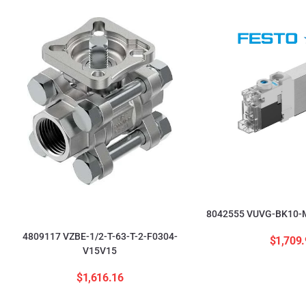
8042555 VUVG-BK10-M
4809117 VZBE-1/2-T-63-T-2-F0304-
$
1,709.
V15V15
$
1,616.16