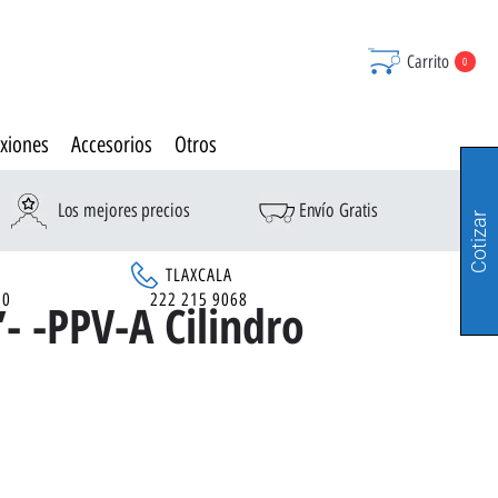
Carrito
0
xiones
Accesorios
Otros
Los mejores precios
Envío Gratis
Cotizar
TLAXCALA
90
222 215 9068
- -PPV-A Cilindro