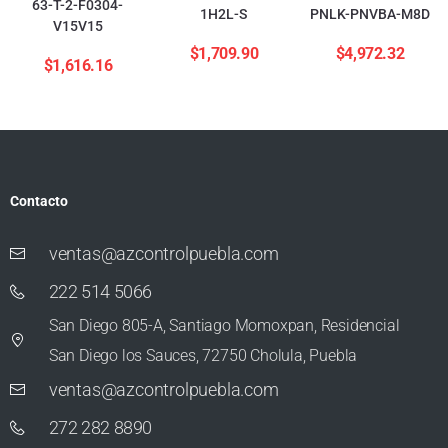
63-T-2-F0304-
1H2L-S
PNLK-PNVBA-M8D
V15V15
$
1,709.90
$
4,972.32
$
1,616.16
Contacto
ventas@azcontrolpuebla.com
222 514 5066
San Diego 805-A, Santiago Momoxpan, Residencial
San Diego los Sauces, 72750 Cholula, Puebla
ventas@azcontrolpuebla.com
272 282 8890