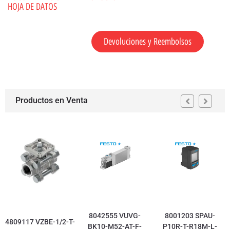
HOJA DE DATOS
Devoluciones y Reembolsos
Productos en Venta
8042555 VUVG-
8001203 SPAU-
4809117 VZBE-1/2-T-
BK10-M52-AT-F-
P10R-T-R18M-L-