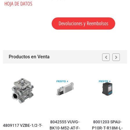
HOJA DE DATOS
Devoluciones y Reembolsos
Productos en Venta
8042555 VUVG-
8001203 SPAU-
4809117 VZBE-1/2-T-
BK10-M52-AT-F-
P10R-T-R18M-L-