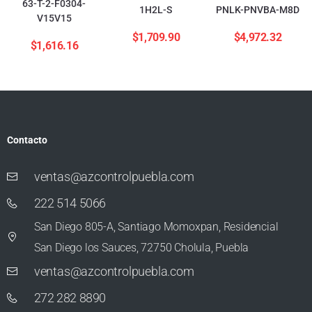
63-T-2-F0304-
1H2L-S
PNLK-PNVBA-M8D
V15V15
$
1,709.90
$
4,972.32
$
1,616.16
Contacto
ventas@azcontrolpuebla.com
222 514 5066
San Diego 805-A, Santiago Momoxpan, Residencial
San Diego los Sauces, 72750 Cholula, Puebla
ventas@azcontrolpuebla.com
272 282 8890