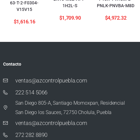
63-T-2-F0304-
1H2L-S
PNLK-PNVBA-M8D
V15V15
$
1,709.90
$
4,972.32
$
1,616.16
Contacto
ventas@azcontrolpuebla.com
222 514 5066
San Diego 805-A, Santiago Momoxpan, Residencial
San Diego los Sauces, 72750 Cholula, Puebla
ventas@azcontrolpuebla.com
272 282 8890