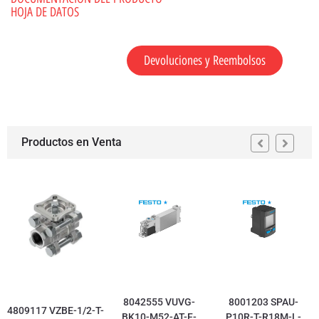
HOJA DE DATOS
Devoluciones y Reembolsos
Productos en Venta
8042555 VUVG-
8001203 SPAU-
4809117 VZBE-1/2-T-
BK10-M52-AT-F-
P10R-T-R18M-L-