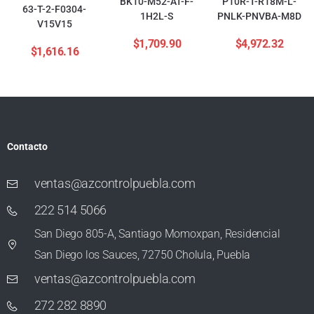
BK10-M52-AT-F-
P10R-T-R18M-L-
63-T-2-F0304-
1H2L-S
PNLK-PNVBA-M8D
V15V15
$
1,709.90
$
4,972.32
$
1,616.16
Contacto
ventas@azcontrolpuebla.com
222 514 5066
San Diego 805-A, Santiago Momoxpan, Residencial
San Diego los Sauces, 72750 Cholula, Puebla
ventas@azcontrolpuebla.com
272 282 8890