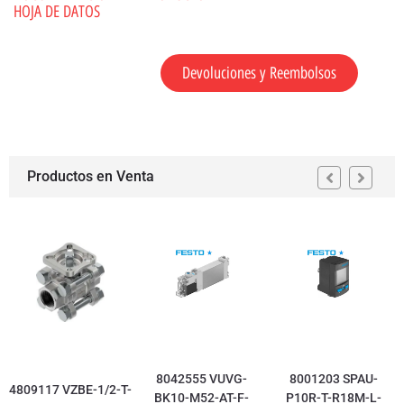
HOJA DE DATOS
Devoluciones y Reembolsos
Productos en Venta
8042555 VUVG-
8001203 SPAU-
4809117 VZBE-1/2-T-
BK10-M52-AT-F-
P10R-T-R18M-L-