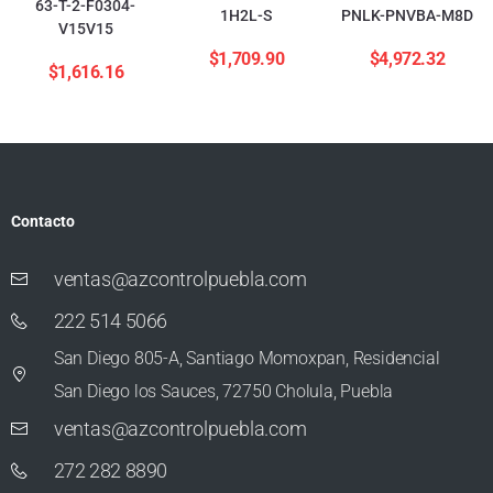
63-T-2-F0304-
1H2L-S
PNLK-PNVBA-M8D
V15V15
$
1,709.90
$
4,972.32
$
1,616.16
Contacto
ventas@azcontrolpuebla.com
222 514 5066
San Diego 805-A, Santiago Momoxpan, Residencial
San Diego los Sauces, 72750 Cholula, Puebla
ventas@azcontrolpuebla.com
272 282 8890