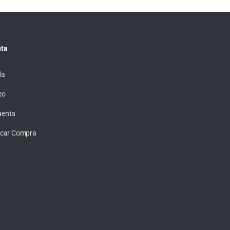
ta
da
to
uenta
ficar Compra