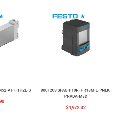
52-AT-F-1H2L-S
8001203 SPAU-P10R-T-R18M-L-PNLK-
PNVBA-M8D
90
$
4,972.32