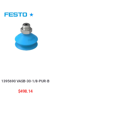
554208 ADNGF-12-20-
$
2,823.84
1395690 VASB-30-1/8-PUR-B
$
498.14