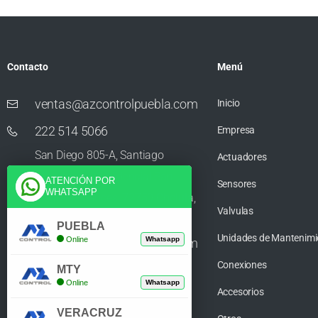
Contacto
Menú
ventas@azcontrolpuebla.com
Inicio
222 514 5066
Empresa
San Diego 805-A, Santiago
Actuadores
Momoxpan, Residencial San
ATENCIÓN POR
Sensores
WHATSAPP
Diego los Sauces, 72750 Cholula,
Valvulas
Puebla
PUEBLA
Unidades de Mantenimi
Online
Whatsapp
ventas@azcontrolpuebla.com
Conexiones
272 282 8890
MTY
Online
Whatsapp
Accesorios
Poniente. 7 469, Centro, 94370
VERACRUZ
Orizaba, Veracruz