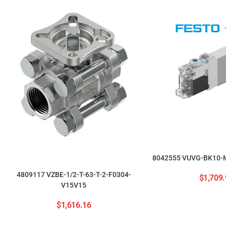
8042555 VUVG-BK10-M
4809117 VZBE-1/2-T-63-T-2-F0304-
$
1,709.
V15V15
$
1,616.16