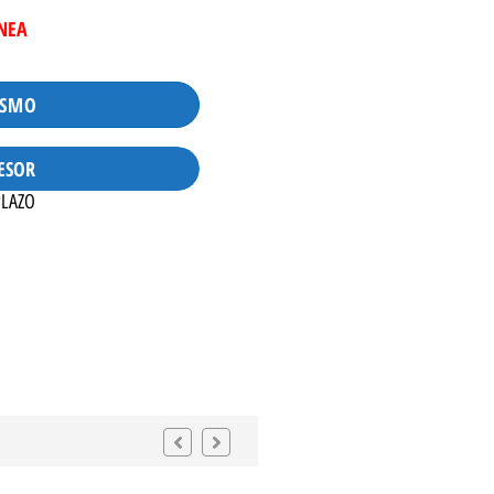
INEA
ISMO
ESOR
PLAZO