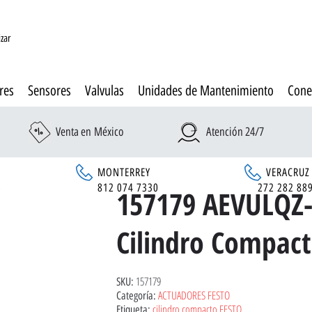
izar
res
Sensores
Valvulas
Unidades de Mantenimiento
Cone
Venta en México
Atención 24/7
MONTERREY
VERACRUZ
6
812 074 7330
272 282 88
157179 AEVULQZ-
Cilindro Compac
157179
SKU:
ACTUADORES FESTO
Categoría:
cilindro compacto FESTO
Etiqueta: