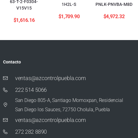
63-T-2-F0304-
1H2L-S
PNLK-PNVBA-M8D
V15V15
$
1,709.90
$
4,972.32
$
1,616.16
Contacto
ventas@azcontrolpuebla.com
222 514 5066
San Diego 805-A, Santiago Momoxpan, Residencial
San Diego los Sauces, 72750 Cholula, Puebla
ventas@azcontrolpuebla.com
272 282 8890