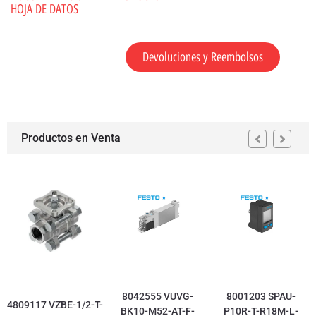
HOJA DE DATOS
Devoluciones y Reembolsos
Productos en Venta
8042555 VUVG-
8001203 SPAU-
4809117 VZBE-1/2-T-
BK10-M52-AT-F-
P10R-T-R18M-L-