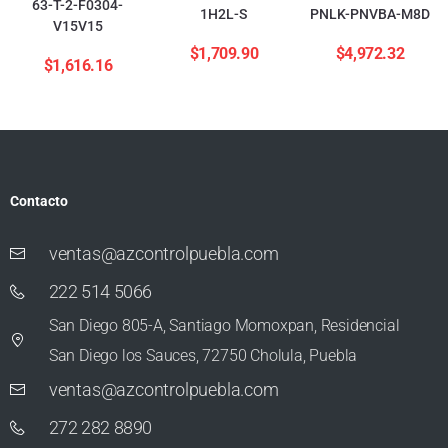
63-T-2-F0304-
1H2L-S
PNLK-PNVBA-M8D
V15V15
$
1,709.90
$
4,972.32
$
1,616.16
Contacto
ventas@azcontrolpuebla.com
222 514 5066
San Diego 805-A, Santiago Momoxpan, Residencial
San Diego los Sauces, 72750 Cholula, Puebla
ventas@azcontrolpuebla.com
272 282 8890