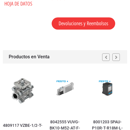
HOJA DE DATOS
Devoluciones y Reembolsos
Productos en Venta
8042555 VUVG-
8001203 SPAU-
4809117 VZBE-1/2-T-
BK10-M52-AT-F-
P10R-T-R18M-L-