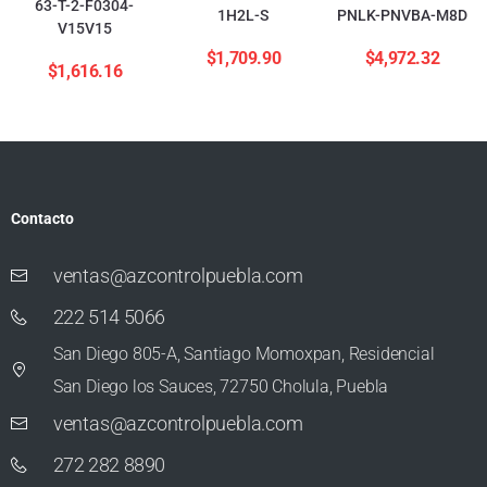
63-T-2-F0304-
1H2L-S
PNLK-PNVBA-M8D
V15V15
$
1,709.90
$
4,972.32
$
1,616.16
Contacto
ventas@azcontrolpuebla.com
222 514 5066
San Diego 805-A, Santiago Momoxpan, Residencial
San Diego los Sauces, 72750 Cholula, Puebla
ventas@azcontrolpuebla.com
272 282 8890