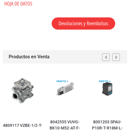
HOJA DE DATOS
Devoluciones y Reembolsos
Productos en Venta
8042555 VUVG-
8001203 SPAU-
4809117 VZBE-1/2-T-
BK10-M52-AT-F-
P10R-T-R18M-L-