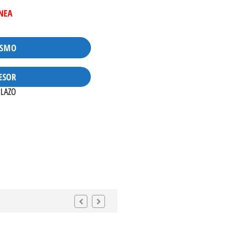
INEA
ISMO
ESOR
PLAZO