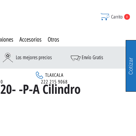
Carrito
0
xiones
Accesorios
Otros
Los mejores precios
Envío Gratis
Cotizar
TLAXCALA
90
222 215 9068
0- -P-A Cilindro