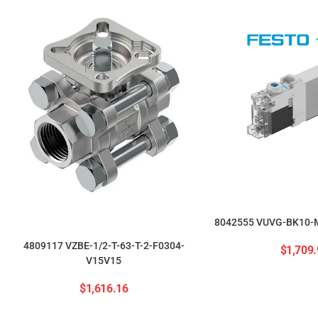
8042555 VUVG-BK10-M
4809117 VZBE-1/2-T-63-T-2-F0304-
$
1,709.
V15V15
$
1,616.16