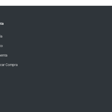
ta
da
to
uenta
ficar Compra