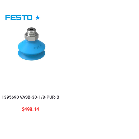
554208 ADNGF-12-20-
$
2,823.84
1395690 VASB-30-1/8-PUR-B
$
498.14