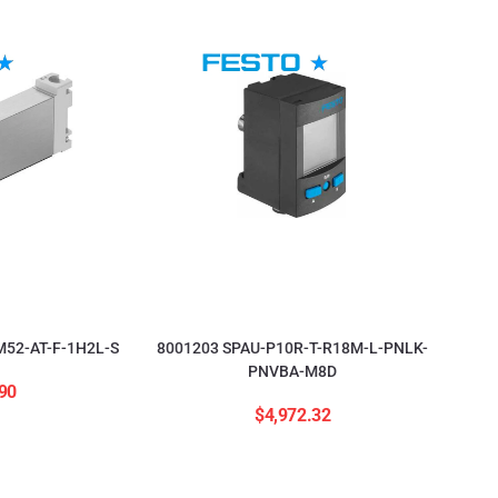
52-AT-F-1H2L-S
8001203 SPAU-P10R-T-R18M-L-PNLK-
PNVBA-M8D
90
$
4,972.32