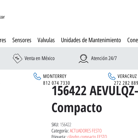
izar
res
Sensores
Valvulas
Unidades de Mantenimiento
Cone
Venta en México
Atención 24/7
MONTERREY
VERACRUZ
6
812 074 7330
272 282 88
156422 AEVULQZ-2
Compacto
156422
SKU:
ACTUADORES FESTO
Categoría:
cilindro compacto FESTO
Etiqueta: