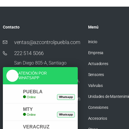
Contacto
Menú
ventas@azcontrolpuebla.com
Inicio
222 514 5066
Empresa
San Diego 805-A, Santiago
Actuadores
Momoxpan, Residencial San
ATENCIÓN POR
Sensores
WHATSAPP
Diego los Sauces, 72750 Cholula,
Valvulas
Puebla
PUEBLA
Unidades de Mantenimi
Online
Whatsapp
ventas@azcontrolpuebla.com
Conexiones
272 282 8890
MTY
Online
Whatsapp
Accesorios
Poniente. 7 469, Centro, 94370
VERACRUZ
Orizaba, Veracruz