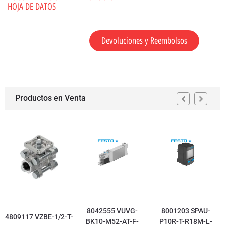
HOJA DE DATOS
Devoluciones y Reembolsos
Productos en Venta
8042555 VUVG-
8001203 SPAU-
4809117 VZBE-1/2-T-
BK10-M52-AT-F-
P10R-T-R18M-L-