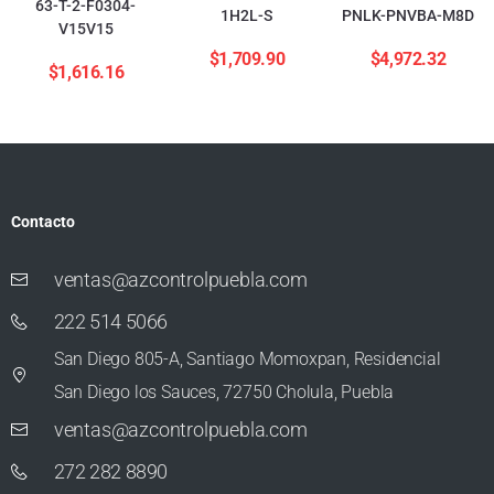
63-T-2-F0304-
1H2L-S
PNLK-PNVBA-M8D
V15V15
$
1,709.90
$
4,972.32
$
1,616.16
Contacto
ventas@azcontrolpuebla.com
222 514 5066
San Diego 805-A, Santiago Momoxpan, Residencial
San Diego los Sauces, 72750 Cholula, Puebla
ventas@azcontrolpuebla.com
272 282 8890