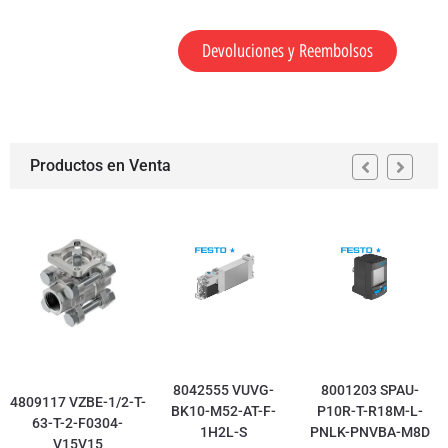
Devoluciones y Reembolsos
Productos en Venta
8042555 VUVG-
8001203 SPAU-
4809117 VZBE-1/2-T-
BK10-M52-AT-F-
P10R-T-R18M-L-
63-T-2-F0304-
1H2L-S
PNLK-PNVBA-M8D
V15V15