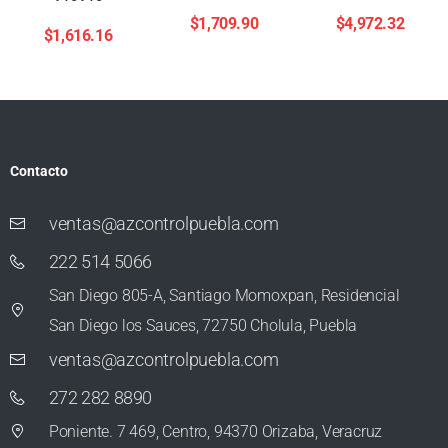
$
1,709.90
$
4,972.32
$
1,616.16
Contacto
ventas@azcontrolpuebla.com
222 514 5066
San Diego 805-A, Santiago Momoxpan, Residencial
San Diego los Sauces, 72750 Cholula, Puebla
ventas@azcontrolpuebla.com
272 282 8890
Poniente. 7 469, Centro, 94370 Orizaba, Veracruz