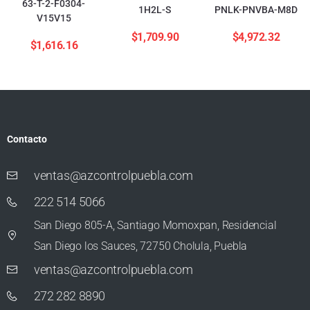
63-T-2-F0304-
1H2L-S
PNLK-PNVBA-M8D
V15V15
$
1,709.90
$
4,972.32
$
1,616.16
Contacto
ventas@azcontrolpuebla.com
222 514 5066
San Diego 805-A, Santiago Momoxpan, Residencial
San Diego los Sauces, 72750 Cholula, Puebla
ventas@azcontrolpuebla.com
272 282 8890