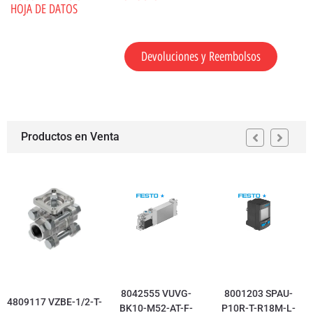
HOJA DE DATOS
Devoluciones y Reembolsos
Productos en Venta
8042555 VUVG-
8001203 SPAU-
4809117 VZBE-1/2-T-
BK10-M52-AT-F-
P10R-T-R18M-L-