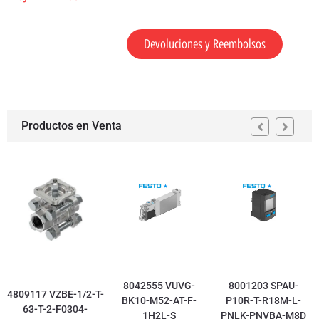
Devoluciones y Reembolsos
Productos en Venta
8042555 VUVG-
8001203 SPAU-
4809117 VZBE-1/2-T-
BK10-M52-AT-F-
P10R-T-R18M-L-
63-T-2-F0304-
1H2L-S
PNLK-PNVBA-M8D