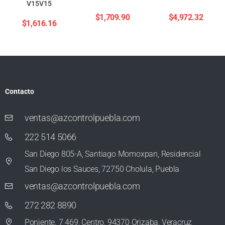
V15V15
$
1,709.90
$
4,972.32
$
1,616.16
Contacto
ventas@azcontrolpuebla.com
222 514 5066
San Diego 805-A, Santiago Momoxpan, Residencial
San Diego los Sauces, 72750 Cholula, Puebla
ventas@azcontrolpuebla.com
272 282 8890
Poniente. 7 469, Centro, 94370 Orizaba, Veracruz