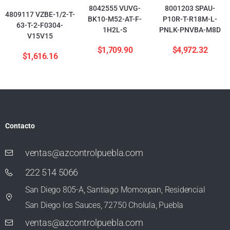
8042555 VUVG-
8001203 SPAU-
4809117 VZBE-1/2-T-
BK10-M52-AT-F-
P10R-T-R18M-L-
63-T-2-F0304-
1H2L-S
PNLK-PNVBA-M8D
V15V15
$
1,709.90
$
4,972.32
$
1,616.16
Contacto
ventas@azcontrolpuebla.com
222 514 5066
San Diego 805-A, Santiago Momoxpan, Residencial
San Diego los Sauces, 72750 Cholula, Puebla
ventas@azcontrolpuebla.com