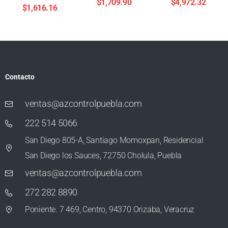
$
1,709.90
$
4,972.32
$
1,616.16
Contacto
ventas@azcontrolpuebla.com
222 514 5066
San Diego 805-A, Santiago Momoxpan, Residencial
San Diego los Sauces, 72750 Cholula, Puebla
ventas@azcontrolpuebla.com
272 282 8890
Poniente. 7 469, Centro, 94370 Orizaba, Veracruz