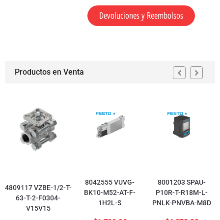
Devoluciones y Reembolsos
Productos en Venta
8042555 VUVG-
8001203 SPAU-
4809117 VZBE-1/2-T-
BK10-M52-AT-F-
P10R-T-R18M-L-
63-T-2-F0304-
1H2L-S
PNLK-PNVBA-M8D
V15V15