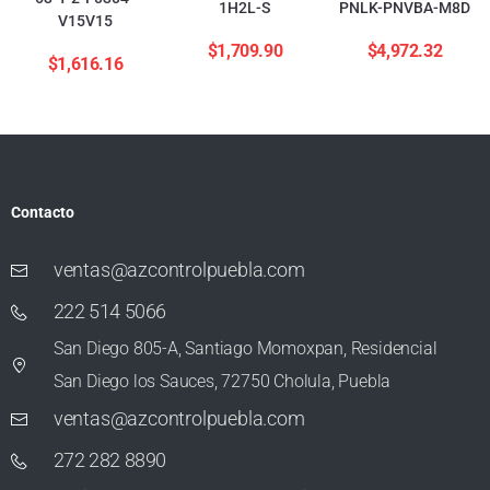
1H2L-S
PNLK-PNVBA-M8D
V15V15
$
1,709.90
$
4,972.32
$
1,616.16
Contacto
ventas@azcontrolpuebla.com
222 514 5066
San Diego 805-A, Santiago Momoxpan, Residencial
San Diego los Sauces, 72750 Cholula, Puebla
ventas@azcontrolpuebla.com
272 282 8890