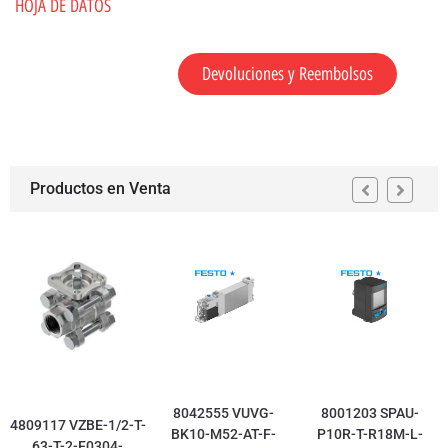
HOJA DE DATOS
Devoluciones y Reembolsos
Productos en Venta
8042555 VUVG-
8001203 SPAU-
4809117 VZBE-1/2-T-
BK10-M52-AT-F-
P10R-T-R18M-L-
63-T-2-F0304-