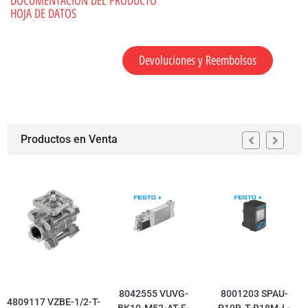
DOCUMENTACION DEL PRODUCTO
HOJA DE DATOS
Devoluciones y Reembolsos
Productos en Venta
8042555 VUVG-
8001203 SPAU-
4809117 VZBE-1/2-T-
BK10-M52-AT-F-
P10R-T-R18M-L-