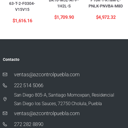
63-T-2-F0304-
1H2L-S
PNLK-PNVBA-M8D
V15V15
$
1,709.90
$
4,972.32
$
1,616.16
Contacto
ventas@azcontrolpuebla.com
222 514 5066
San Diego 805-A, Santiago Momoxpan, Residencial
San Diego los Sauces, 72750 Cholula, Puebla
ventas@azcontrolpuebla.com
272 282 8890