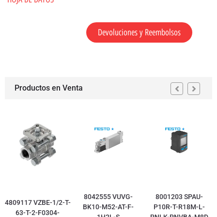
Devoluciones y Reembolsos
Productos en Venta
8042555 VUVG-
8001203 SPAU-
4809117 VZBE-1/2-T-
BK10-M52-AT-F-
P10R-T-R18M-L-
63-T-2-F0304-
1H2L-S
PNLK-PNVBA-M8D