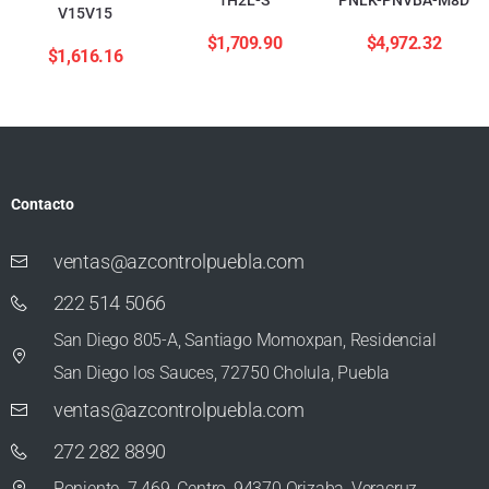
V15V15
$
1,709.90
$
4,972.32
$
1,616.16
Contacto
ventas@azcontrolpuebla.com
222 514 5066
San Diego 805-A, Santiago Momoxpan, Residencial
San Diego los Sauces, 72750 Cholula, Puebla
ventas@azcontrolpuebla.com
272 282 8890
Poniente. 7 469, Centro, 94370 Orizaba, Veracruz