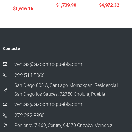
$
1,709.90
$
4,972.32
$
1,616.16
Contacto
ventas@azcontrolpuebla.com
222 514 5066
San Diego 805-A, Santiago Momoxpan, Residencial
San Diego los Sauces, 72750 Cholula, Puebla
ventas@azcontrolpuebla.com
272 282 8890
Poniente. 7 469, Centro, 94370 Orizaba, Veracruz