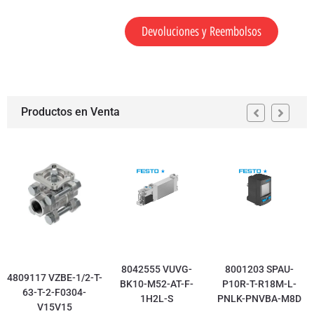
Devoluciones y Reembolsos
Productos en Venta
8042555 VUVG-
8001203 SPAU-
4809117 VZBE-1/2-T-
BK10-M52-AT-F-
P10R-T-R18M-L-
63-T-2-F0304-
1H2L-S
PNLK-PNVBA-M8D
V15V15